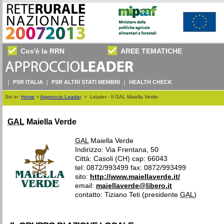
Cos'è la RRN
AREE TEMATICHE
PSR ITALIA
PSR ALTRI STATI MEMBRI
HEALTH CHECK
Sei in:
Home
>
Approccio Leader
>
Leader - Il GAL Maiella Verde
GAL
Maiella Verde
GAL
Maiella Verde
Indirizzo: Via Frentana, 50
Città: Casoli (CH) cap: 66043
tel: 0872/993499 fax: 0872/993499
sito:
http://www.maiellaverde.it/
email:
maiellaverde@libero.it
contatto: Tiziano Teti (presidente
GAL
)