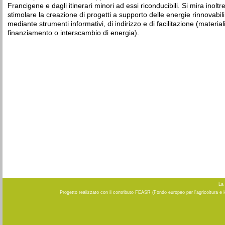
Francigene e dagli itinerari minori ad essi riconducibili. Si mira inoltr
stimolare la creazione di progetti a supporto delle energie rinnovabili
mediante strumenti informativi, di indirizzo e di facilitazione (materiali
finanziamento o interscambio di energia).
La 
Progetto realizzato con il contributo FEASR (Fondo europeo per l'agricoltura e 