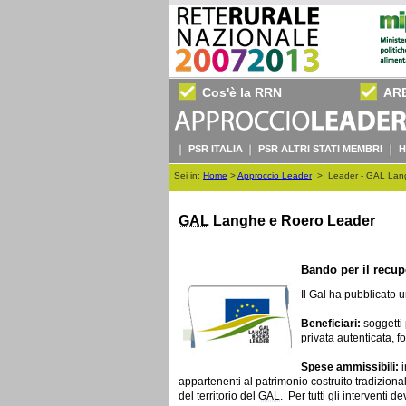
Cos'è la RRN
AR
PSR ITALIA
PSR ALTRI STATI MEMBRI
H
Sei in:
Home
>
Approccio Leader
>
Leader - GAL Lan
GAL
Langhe e Roero Leader
Bando per il recupe
Il Gal ha pubblicato 
Beneficiari:
soggetti 
privata autenticata, 
Spese ammissibili:
i
appartenenti al patrimonio costruito tradizionale
del territorio del
GAL
. Per tutti gli interventi 