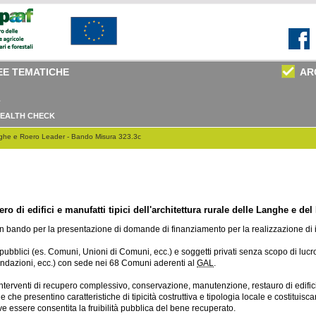
EE TEMATICHE
AR
EALTH CHECK
ghe e Roero Leader - Bando Misura 323.3c
ro di edifici e manufatti tipici dell'architettura rurale delle Langhe e de
un bando per la presentazione di domande di finanziamento per la realizzazione di in
pubblici (es. Comuni, Unioni di Comuni, ecc.) e soggetti privati senza scopo di lucro 
fondazioni, ecc.) con sede nei 68 Comuni aderenti al
GAL
.
nterventi di recupero complessivo, conservazione, manutenzione, restauro di edifici 
 che presentino caratteristiche di tipicità costruttiva e tipologia locale e costituisc
deve essere consentita la fruibilità pubblica del bene recuperato.