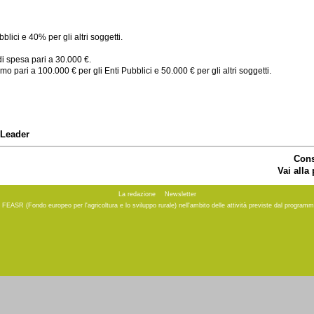
lici e 40% per gli altri soggetti.
i spesa pari a 30.000 €.
o pari a 100.000 € per gli Enti Pubblici e 50.000 € per gli altri soggetti.
Leader
Cons
Vai alla
La redazione
Newsletter
to FEASR (Fondo europeo per l'agricoltura e lo sviluppo rurale) nell'ambito delle attività previste dal progr