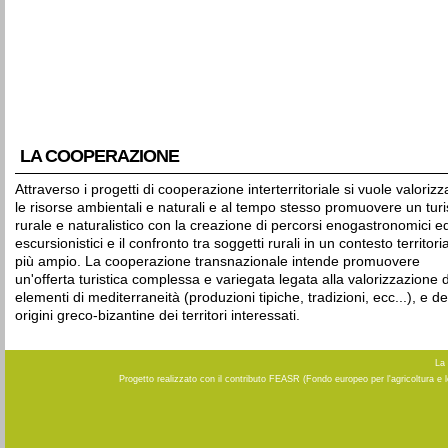
LA COOPERAZIONE
Attraverso i progetti di cooperazione interterritoriale si vuole valorizz
le risorse ambientali e naturali e al tempo stesso promuovere un tur
rurale e naturalistico con la creazione di percorsi enogastronomici e
escursionistici e il confronto tra soggetti rurali in un contesto territori
più ampio. La cooperazione transnazionale intende promuovere
un'offerta turistica complessa e variegata legata alla valorizzazione d
elementi di mediterraneità (produzioni tipiche, tradizioni, ecc...), e de
origini greco-bizantine dei territori interessati.
La 
Progetto realizzato con il contributo FEASR (Fondo europeo per l'agricoltura e 