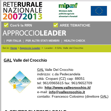
Cos'è la RRN
AREE TEMATICHE
PSR ITALIA
PSR ALTRI STATI MEMBRI
HEALTH CHECK
Sei in:
Home
>
Approccio Leader
>
Leader - Il GAL Valle del Crocchio
GAL
Valle del Crocchio
GAL
Valle Del Crocchio
indirizzo: c.da Pedecandela
città: Cropani (CZ) cap: 88051
tel: 961/0965615 fax: 961/9652709
sito:
http://www.vallecrocchio.it/
e-mail:
info@vallecrocchio.it
contatto: Francesco Colosimo (direttore
GAL
)