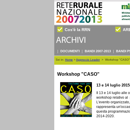
Cos'è la RRN
AR
DOCUMENTI
BANDI 2007-2013
BANDI P
Sei in:
Home
>
Approccio Leader
>
Workshop "CASO"
Workshop "CASO"
13 e 14 luglio 2015
Il 13 e 14 luglio alle
workshop relativo al
L'evento organizzato
rappresenta un'occasio
questa programmazio
2014-2020.