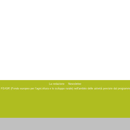
La redazione
Newsletter
to FEASR (Fondo europeo per l'agricoltura e lo sviluppo rurale) nell'ambito delle attività previste dal progr