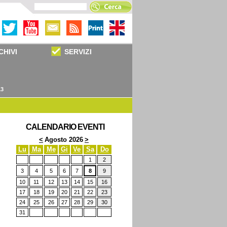
CHIVI
SERVIZI
13
CALENDARIO EVENTI
<
Agosto 2026
>
Lu
Ma
Me
Gi
Ve
Sa
Do
1
2
3
4
5
6
7
8
9
10
11
12
13
14
15
16
17
18
19
20
21
22
23
24
25
26
27
28
29
30
31