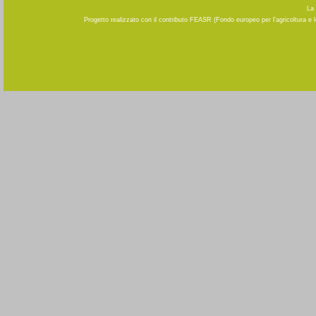
La 
Progetto realizzato con il contributo FEASR (Fondo europeo per l'agricoltura e 