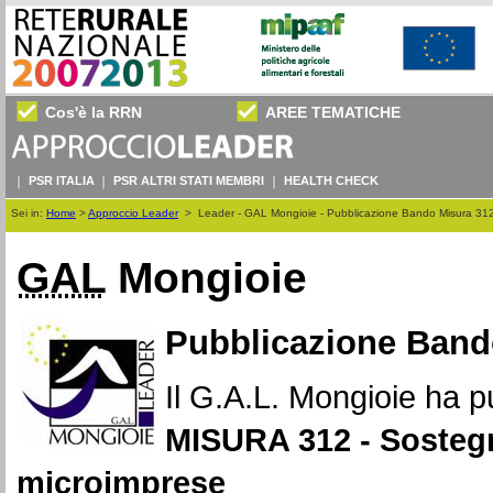
Cos'è la RRN
AREE TEMATICHE
PSR ITALIA
PSR ALTRI STATI MEMBRI
HEALTH CHECK
Sei in:
Home
>
Approccio Leader
>
Leader - GAL Mongioie - Pubblicazione Bando Misura 31
GAL
Mongioie
Pubblicazione Band
Il
G.A.L.
Mongioie ha pu
MISURA 312 - Sostegno
microimprese