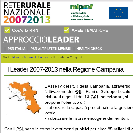
Cos'è la RRN
AREE TEMATICHE
PSR ITALIA
PSR ALTRI STATI MEMBRI
HEALTH CHECK
Sei in:
Home
>
Approccio Leader
>
Il Leader in Campania
Il Leader 2007-2013 nella Regione Campania
L'Asse IV del
PSR
della Campania, attraverso
l'attivazione dei
PSL
- Piani di Sviluppo Locale
elaborati e gestiti dai
13
GAL
selezionati
, si
propone l'obiettivo di
:
- rafforzare la capacità progettuale e la gestion
locale;
- valorizzare le risorse endogene dei territori.
Con il
PSL
sono in corso investimenti pubblici per circa 85 milioni di 