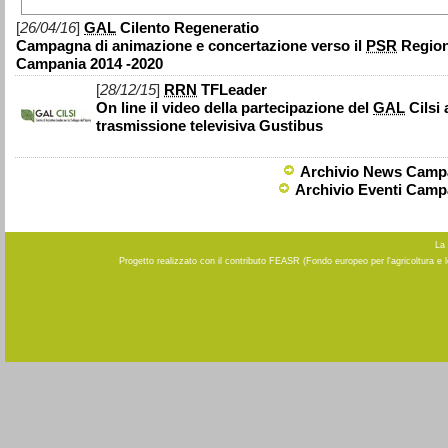
[
26/04/16
]
GAL
Cilento Regeneratio
Campagna di animazione e concertazione verso il
PSR
Regio
Campania 2014 -2020
[
28/12/15
]
RRN
TFLeader
On line il video della partecipazione del
GAL
Cilsi 
trasmissione televisiva Gustibus
Archivio News Camp
Archivio Eventi Camp
La 
Progetto realizzato con il contributo FEASR (Fondo europeo per l'agricoltura e 