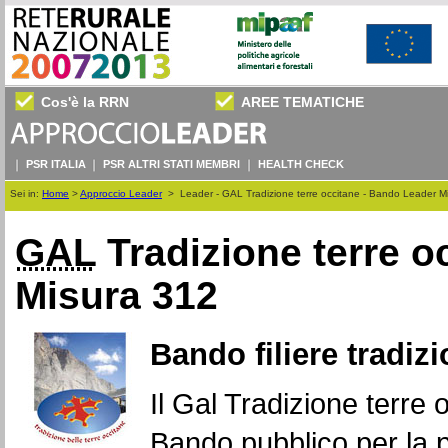
Cos'è la RRN
AREE TEMATICHE
PSR ITALIA
PSR ALTRI STATI MEMBRI
HEALTH CHECK
Sei in:
Home
>
Approccio Leader
>
Leader - GAL Tradizione terre occitane - Bando Leader M
GAL
Tradizione terre o
Misura 312
Bando filiere tradiz
Il Gal Tradizione terre 
Bando pubblico per la 