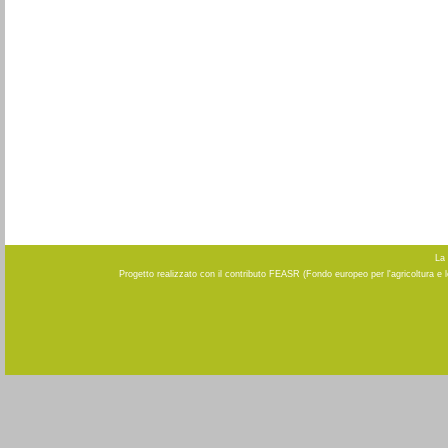
La 
Progetto realizzato con il contributo FEASR (Fondo europeo per l'agricoltura e 