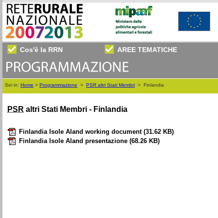
Cos'è la RRN
AREE TEMATICHE
Sei in:
Home
>
Programmazione
>
PSR altri Stati Membri
>
Finlandia
PSR
altri Stati Membri - Finlandia
Finlandia Isole Aland working document
(31.62 KB)
Finlandia Isole Aland presentazione
(68.26 KB)