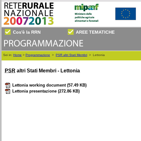
Cos'è la RRN
AREE TEMATICHE
Sei in:
Home
>
Programmazione
>
PSR altri Stati Membri
>
Lettonia
PSR
altri Stati Membri - Lettonia
Lettonia working document
(57.49 KB)
Lettonia presentazione
(272.86 KB)