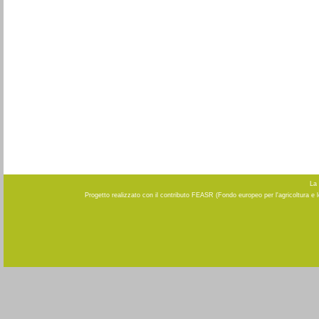
La 
Progetto realizzato con il contributo FEASR (Fondo europeo per l'agricoltura e 