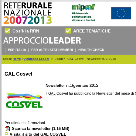
Cos'è la RRN
AREE TEMATICHE
PSR ITALIA
PSR ALTRI STATI MEMBRI
HEALTH CHECK
Sei in:
Home
>
Approccio Leader
>
Leader - GAL Cosvel - Newsletter n. 1/2015
GAL
Cosvel
Newsletter
n.1/gennaio 2015
Il
GAL
Cosvel ha pubblicato la
Newsletter
del mese di 
Per ulteriori informazioni:
Scarica la newsletter
(1.16 MB)
Visita il sito del
GAL
COSVEL