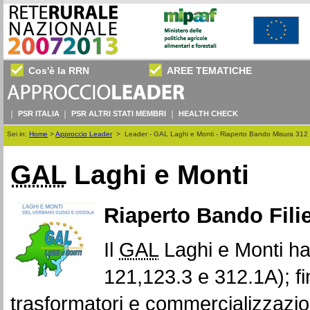
Cos'è la RRN
AREE TEMATICHE
PSR ITALIA
PSR ALTRI STATI MEMBRI
HEALTH CHECK
Sei in:
Home
>
Approccio Leader
>
Leader - GAL Laghi e Monti - Riaperto Bando Misura 312
GAL
Laghi e Monti
Riaperto Bando Fili
Il
GAL
Laghi e Monti ha 
121,123.3 e 312.1A); fi
trasformatori e commercializzazion