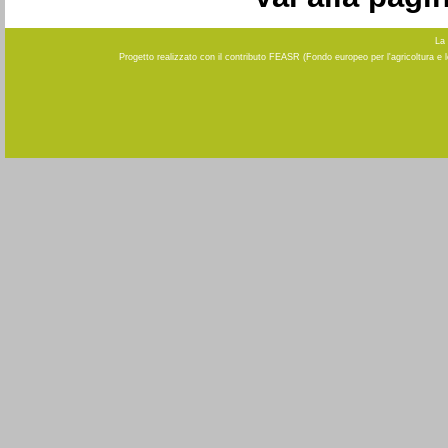
La 
Progetto realizzato con il contributo FEASR (Fondo europeo per l'agricoltura e 