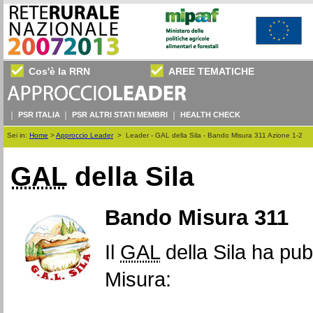
Cos'è la RRN
AREE TEMATICHE
PSR ITALIA
PSR ALTRI STATI MEMBRI
HEALTH CHECK
Sei in:
Home
>
Approccio Leader
>
Leader - GAL della Sila - Bando Misura 311 Azione 1-2
GAL
della Sila
Bando Misura 311
Il
GAL
della Sila ha pub
Misura: