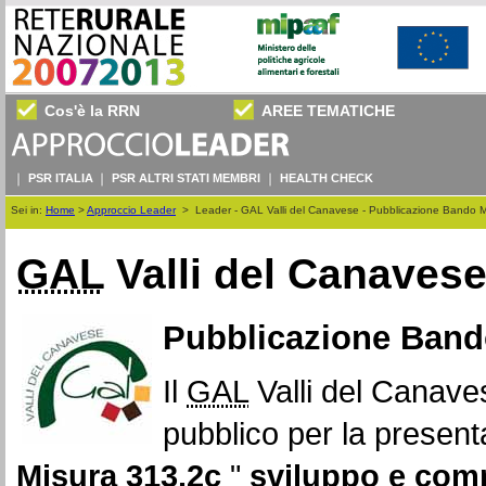
Cos'è la RRN
AREE TEMATICHE
PSR ITALIA
PSR ALTRI STATI MEMBRI
HEALTH CHECK
Sei in:
Home
>
Approccio Leader
>
Leader - GAL Valli del Canavese - Pubblicazione Bando 
GAL
Valli del Canaves
Pubblicazione Band
Il
GAL
Valli del Canave
pubblico per la presen
Misura 313.2c
"
sviluppo e comme