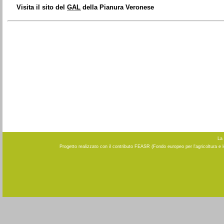
Visita il sito del
GAL
della Pianura Veronese
La 
Progetto realizzato con il contributo FEASR (Fondo europeo per l'agricoltura e 