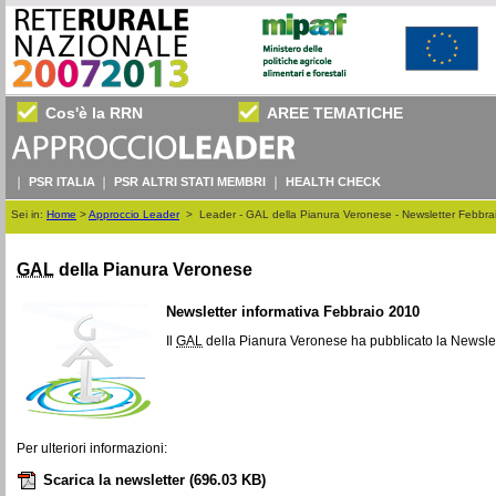
Cos'è la RRN
AREE TEMATICHE
PSR ITALIA
PSR ALTRI STATI MEMBRI
HEALTH CHECK
Sei in:
Home
>
Approccio Leader
>
Leader - GAL della Pianura Veronese - Newsletter Febbra
GAL
della Pianura Veronese
Newsletter
informativa Febbraio 2010
Il
GAL
della Pianura Veronese ha pubblicato la
Newslet
Per ulteriori informazioni:
Scarica la newsletter
(696.03 KB)