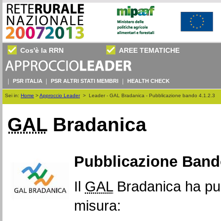
Cos'è la RRN
AREE TEMATICHE
PSR ITALIA
PSR ALTRI STATI MEMBRI
HEALTH CHECK
Sei in:
Home
>
Approccio Leader
>
Leader - GAL Bradanica - Pubblicazione bando 4.1.2.3
GAL
Bradanica
Pubblicazione Bando
Il
GAL
Bradanica ha pub
misura: