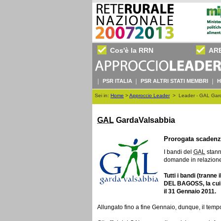
Cos'è la RRN
AR
PSR ITALIA
PSR ALTRI STATI MEMBRI
H
Sei in:
Home
>
Approccio Leader
>
Leader - GAL Gard
GAL
GardaValsabbia
Prorogata scadenz
I bandi del
GAL
stann
domande in relazione 
Tutti i bandi (tra
DEL BAGOSS, la cui 
il 31 Gennaio 2011.
Allungato fino a fine Gennaio, dunque, il temp