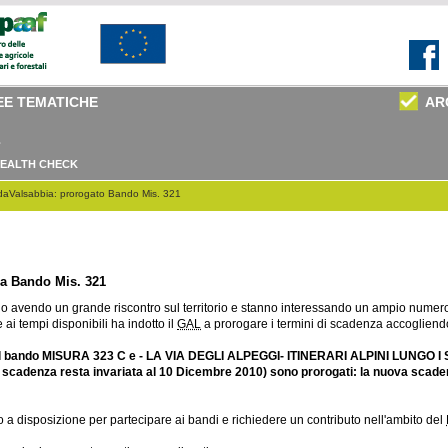
EE TEMATICHE
AR
EALTH CHECK
aValsabbia: prorogato Bando Mis. 321
a Bando Mis. 321
o avendo un grande riscontro sul territorio e stanno interessando un ampio numero d
ai tempi disponibili ha indotto il
GAL
a prorogare i termini di scadenza accogliendo 
nne il bando MISURA 323 C e - LA VIA DEGLI ALPEGGI- ITINERARI ALPINI LUN
scadenza resta invariata al 10 Dicembre 2010) sono
prorogati: la nuova scade
o a disposizione per partecipare ai bandi e richiedere un contributo nell'ambito del