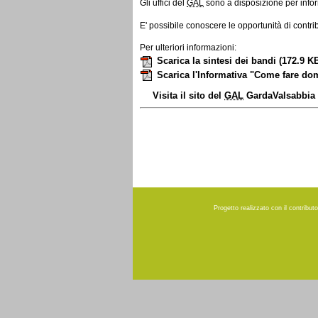
Gli uffici del
GAL
sono a disposizione per info
E' possibile conoscere le opportunità di contri
Per ulteriori informazioni:
Scarica la sintesi dei bandi
(172.9 K
Scarica l'Informativa "Come fare d
Visita il sito del
GAL
GardaValsabbia
Progetto realizzato con il contribu