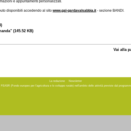
rmazioni e appuntamenti personalizzati.
buto disponibili accedendo al sito
www.gal-gardavalsabbia.it
- sezione BANDI.
B)
omanda"
(145.52 KB)
Vai alla 
La redazione
Newsletter
to FEASR (Fondo europeo per l'agricoltura e lo sviluppo rurale) nell'ambito delle attività previste dal progr