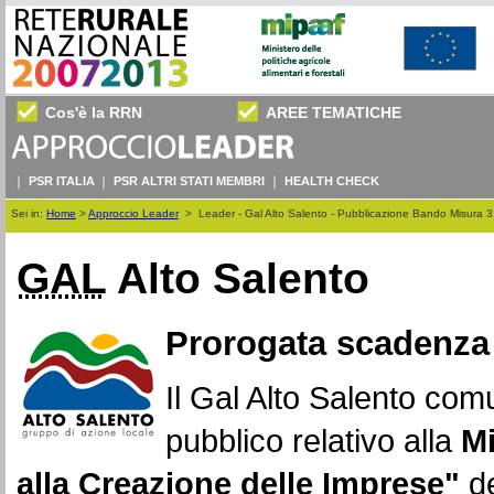
Cos'è la RRN
AREE TEMATICHE
PSR ITALIA
PSR ALTRI STATI MEMBRI
HEALTH CHECK
Sei in:
Home
>
Approccio Leader
>
Leader - Gal Alto Salento - Pubblicazione Bando Misura 
GAL
Alto Salento
Prorogata scadenza
Il Gal Alto Salento com
pubblico relativo alla
Mi
alla Creazione delle Imprese"
de