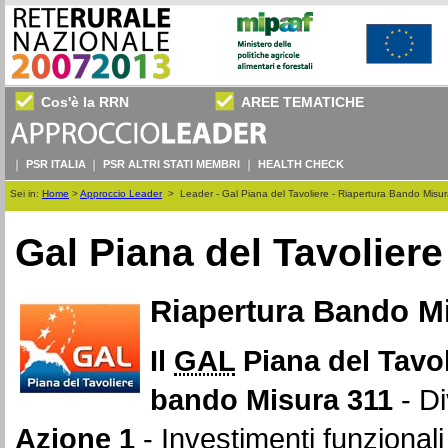
Cos'è la RRN
AREE TEMATICHE
PSR ITALIA
PSR ALTRI STATI MEMBRI
HEALTH CHECK
Sei in:
Home
>
Approccio Leader
>
Leader - Gal Piana del Tavoliere - Riapertura Bando Misu
Gal Piana del Tavoliere
Riapertura Bando Mi
Il
GAL
Piana del Tavol
bando Misura 311
- D
Azione 1
- Investimenti funzionali a