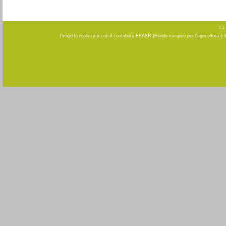
La 
Progetto realizzato con il contributo FEASR (Fondo europeo per l'agricoltura e 