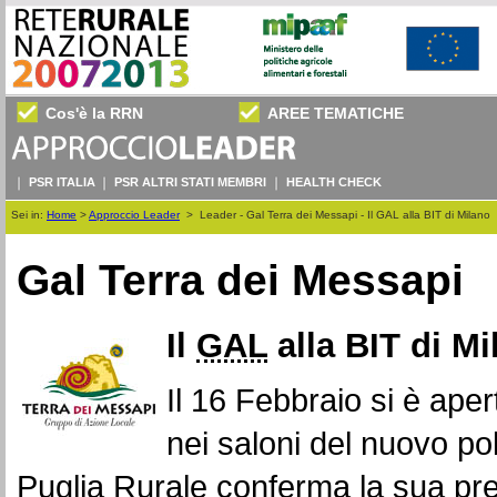
Cos'è la RRN
AREE TEMATICHE
PSR ITALIA
PSR ALTRI STATI MEMBRI
HEALTH CHECK
Sei in:
Home
>
Approccio Leader
>
Leader - Gal Terra dei Messapi - Il GAL alla BIT di Milano
Gal Terra dei Messapi
Il
GAL
alla BIT di Mi
Il 16 Febbraio si è ape
nei saloni del nuovo pol
Puglia Rurale conferma la sua pr