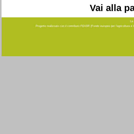
Vai alla 
La 
Progetto realizzato con il contributo FEASR (Fondo europeo per l'agricoltura e 