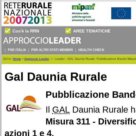
Cos'è la RRN
AREE TEMATICHE
PSR ITALIA
PSR ALTRI STATI MEMBRI
HEALTH CHECK
Sei in:
Home
>
Approccio Leader
>
Leader - GAL Daunia Rurale: Pubblicazione Bando Misura
Gal Daunia Rurale
Pubblicazione Bando
Il
GAL
Daunia Rurale h
Misura 311 - Diversifi
azioni 1 e 4.