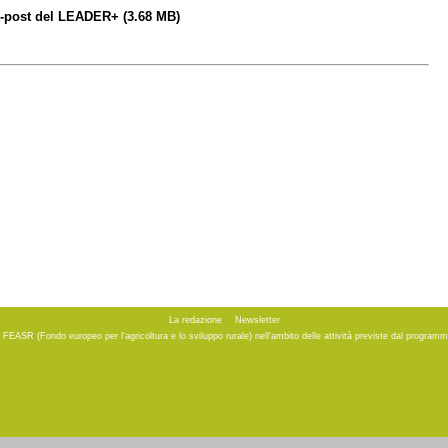
ex-post del LEADER+
(3.68 MB)
La redazione
Newsletter
to FEASR (Fondo europeo per l'agricoltura e lo sviluppo rurale) nell'ambito delle attività previste dal progr