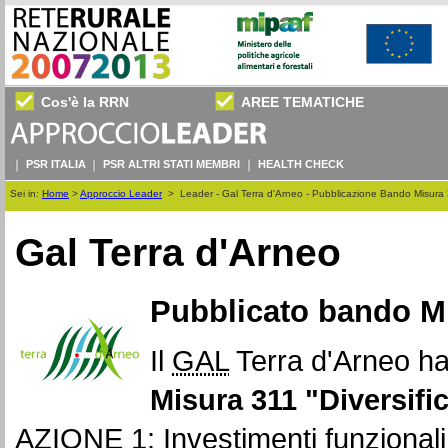
Cos'è la RRN
AREE TEMATICHE
PSR ITALIA
PSR ALTRI STATI MEMBRI
HEALTH CHECK
Sei in:
Home
>
Approccio Leader
>
Leader - Gal Terra d'Arneo - Pubblicazione Bando Misura 
Gal Terra d'Arneo
Pubblicato bando Mi
Il
GAL
Terra d'Arneo ha
Misura 311 "Diversific
AZIONE 1: Investimenti funzionali al