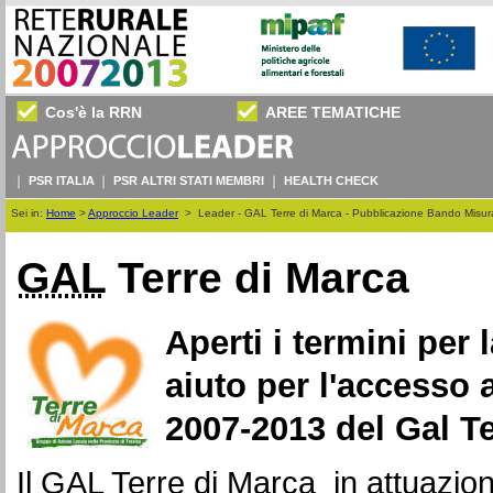
Cos'è la RRN
AREE TEMATICHE
PSR ITALIA
PSR ALTRI STATI MEMBRI
HEALTH CHECK
Sei in:
Home
>
Approccio Leader
>
Leader - GAL Terre di Marca - Pubblicazione Bando Misur
GAL
Terre di Marca
Aperti i termini per
aiuto per l'accesso a
2007-2013 del Gal T
Il
GAL
Terre di Marca in attuazio