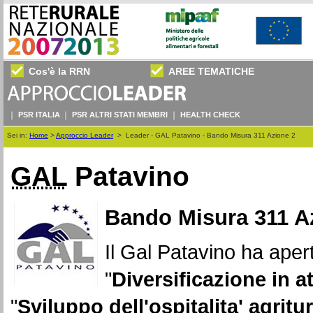
Cos'è la RRN
AREE TEMATICHE
PSR ITALIA
PSR ALTRI STATI MEMBRI
HEALTH CHECK
Sei in:
Home
>
Approccio Leader
>
Leader - GAL Patavino - Bando Misura 311 Azione 2
GAL
Patavino
Bando Misura 311 A
Il Gal Patavino ha apert
"
Diversificazione in at
"
Sviluppo dell'ospitalita' agritur