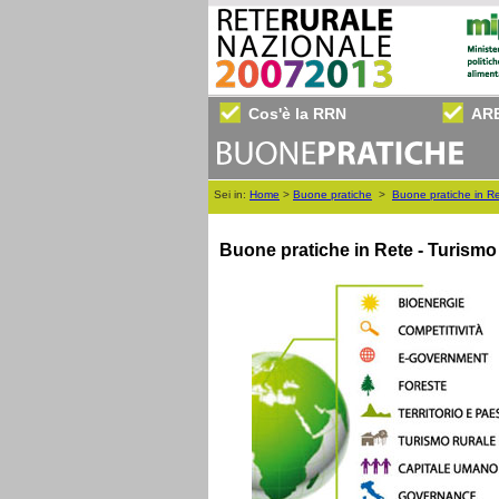
Cos'è la RRN
AR
Sei in:
Home
>
Buone pratiche
>
Buone pratiche in R
Buone pratiche in Rete - Turismo