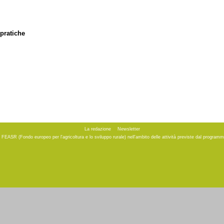
pratiche
La redazione
Newsletter
to FEASR (Fondo europeo per l'agricoltura e lo sviluppo rurale) nell'ambito delle attività previste dal progr