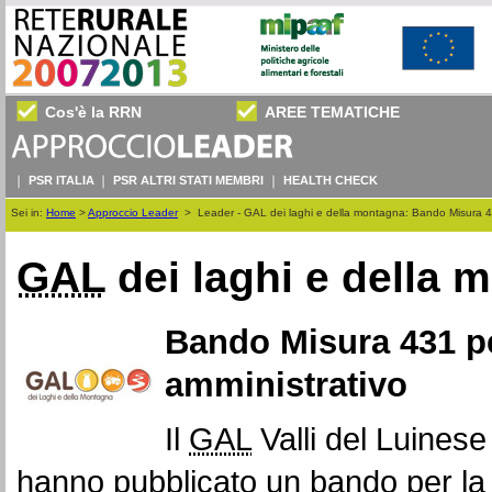
Cos'è la RRN
AREE TEMATICHE
PSR ITALIA
PSR ALTRI STATI MEMBRI
HEALTH CHECK
Sei in:
Home
>
Approccio Leader
>
Leader - GAL dei laghi e della montagna: Bando Misura 43
GAL
dei laghi e della 
Bando Misura 431 pe
amministrativo
Il
GAL
Valli del Luinese 
hanno pubblicato un bando per la s