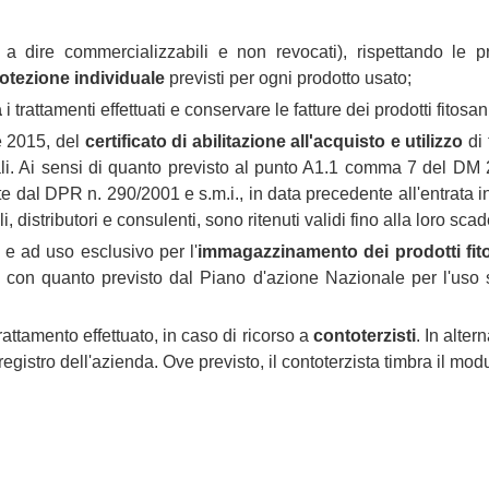
a dire commercializzabili e non revocati), rispettando le pres
rotezione individuale
previsti per ogni prodotto usato;
a
i trattamenti effettuati e conservare le fatture dei prodotti fitosa
e 2015, del
certificato di abilitazione all'acquisto e utilizzo
di 
nali. Ai sensi di quanto previsto al punto A1.1 comma 7 del DM 
lite dal DPR n. 290/2001 e s.m.i., in data precedente all'entrata 
li, distributori e consulenti, sono ritenuti validi fino alla loro sca
e ad uso esclusivo per l'
immagazzinamento dei prodotti
fit
à con quanto previsto dal Piano d'azione Nazionale per l'uso so
attamento effettuato, in caso di ricorso a
contoterzisti
. In alter
egistro dell'azienda. Ove previsto, il contoterzista timbra il modul