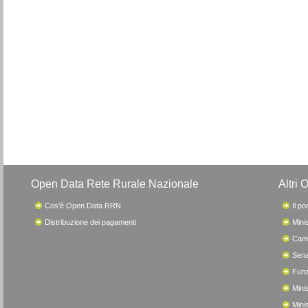
Open Data Rete Rurale Nazionale
Altri 
Cos'è Open Data RRN
Il po
Distribuzione dei pagamenti
Minis
Came
Sena
Funz
Minis
Mini