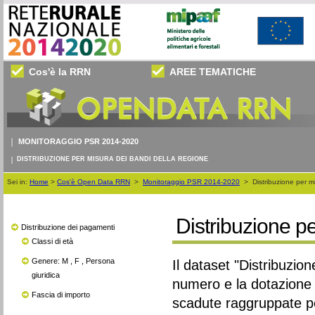
Cos'è la RRN
AREE TEMATICHE
MONITORAGGIO PSR 2014-2020
DISTRIBUZIONE PER MISURA DEI BANDI DELLA REGIONE
Sei in:
Home
>
Cos'è Open Data RRN
>
Monitoraggio PSR 2014-2020
>
Distribuzione per m
Distribuzione p
Distribuzione dei pagamenti
Classi di età
Genere: M , F , Persona
Il dataset "Distribuzio
giuridica
numero e la dotazione f
Fascia di importo
scadute raggruppate per