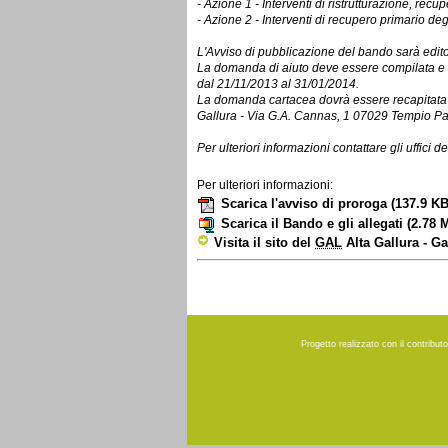
- Azione 1 - Interventi di ristrutturazione, re
- Azione 2 - Interventi di recupero primario degli 
L'Avviso di pubblicazione del bando sarà edito
La domanda di aiuto deve essere compilata e t
dal 21/11/2013 al 31/01/2014.
La domanda cartacea dovrà essere recapitata 
Gallura - Via G.A. Cannas, 1 07029 Tempio Pa
Per ulteriori informazioni contattare gli uffici d
Per ulteriori informazioni:
Scarica l'avviso di proroga
(137.9 KB
Scarica il Bando e gli allegati
(2.78 
Visita il sito del
GAL
Alta Gallura - Ga
Progetto realizzato con il contribu