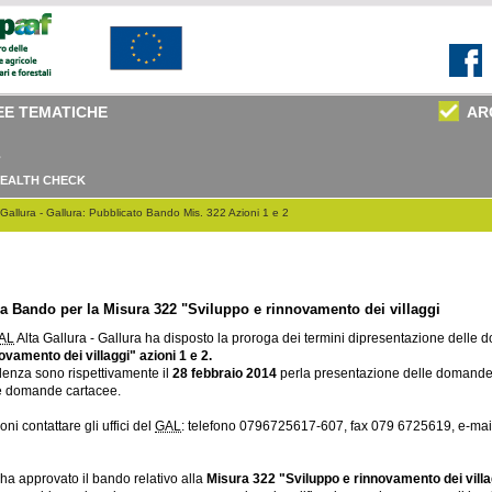
EE TEMATICHE
AR
EALTH CHECK
Gallura - Gallura: Pubblicato Bando Mis. 322 Azioni 1 e 2
a Bando per la Misura 322 "Sviluppo e rinnovamento dei villaggi
AL
Alta Gallura - Gallura ha disposto la proroga dei termini dipresentazione delle 
vamento dei villaggi" azioni 1 e 2.
adenza sono rispettivamente il
28 febbraio 2014
perla presentazione delle domande 
e domande cartacee.
oni contattare gli uffici del
GAL
: telefono 0796725617-607, fax 079 6725619, e-ma
 ha approvato il bando relativo alla
Misura 322 "Sviluppo e rinnovamento dei villa