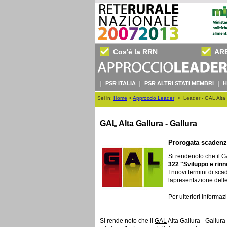
Cos'è la RRN
AR
PSR ITALIA
PSR ALTRI STATI MEMBRI
H
Sei in:
Home
>
Approccio Leader
>
Leader - GAL Alta 
GAL
Alta Gallura - Gallura
Prorogata scadenz
Si rendenoto che il
G
322 "Sviluppo e rinno
I nuovi termini di sc
lapresentazione dell
Per ulteriori informazi
____________________________
Si rende noto che il
GAL
Alta Gallura - Gallura