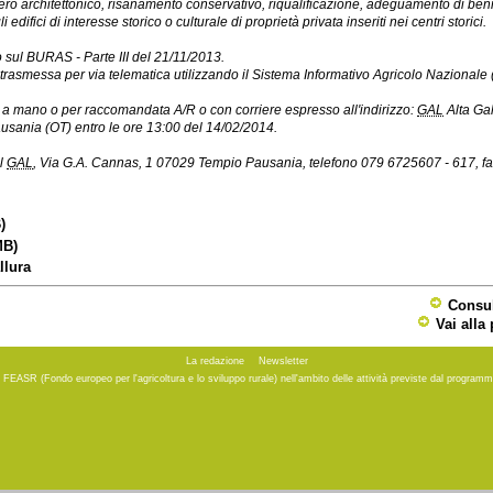
cupero architettonico, risanamento conservativo, riqualificazione, adeguamento di beni
edifici di interesse storico o culturale di proprietà privata inseriti nei centri storici.
 sul BURAS - Parte III del 21/11/2013.
rasmessa per via telematica utilizzando il Sistema Informativo Agricolo Nazionale 
a mano o per raccomandata A/R o con corriere espresso all'indirizzo:
GAL
Alta Gal
usania (OT) entro le ore 13:00 del 14/02/2014.
el
GAL
, Via G.A. Cannas, 1 07029 Tempio Pausania, telefono 079 6725607 - 617, f
)
MB)
llura
Consul
Vai alla
La redazione
Newsletter
to FEASR (Fondo europeo per l'agricoltura e lo sviluppo rurale) nell'ambito delle attività previste dal progr