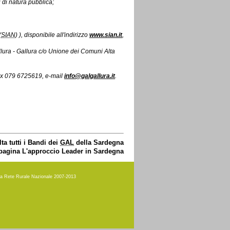
 di natura pubblica;
(
SIAN
) ), disponibile all'indirizzo
www.sian.it
,
lura - Gallura c/o Unione dei Comuni Alta
ax 079 6725619, e-mail
info@galgallura.it
.
ta tutti i Bandi dei
GAL
della Sardegna
 pagina L'approccio Leader in Sardegna
amma Rete Rurale Nazionale 2007-2013