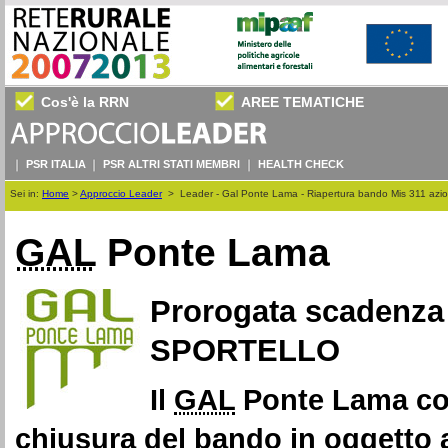
Cos'è la RRN
AREE TEMATICHE
PSR ITALIA
PSR ALTRI STATI MEMBRI
HEALTH CHECK
Sei in:
Home
>
Approccio Leader
>
Leader - Gal Ponte Lama - Riapertura bando Mis 311 azi
GAL
Ponte Lama
Prorogata scadenza 
SPORTELLO
Il
GAL
Ponte Lama com
chiusura del bando in oggetto a