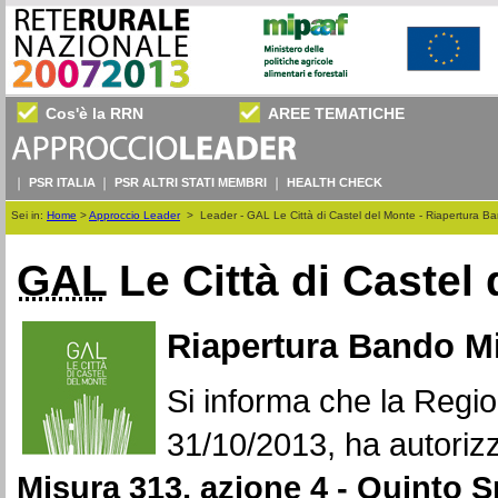
Cos'è la RRN
AREE TEMATICHE
PSR ITALIA
PSR ALTRI STATI MEMBRI
HEALTH CHECK
Sei in:
Home
>
Approccio Leader
>
Leader - GAL Le Città di Castel del Monte - Riapertura Ba
GAL
Le Città di Castel
Riapertura Bando Mi
Si informa che la Regi
31/10/2013, ha autorizz
Misura 313, azione 4 - Quinto Sp