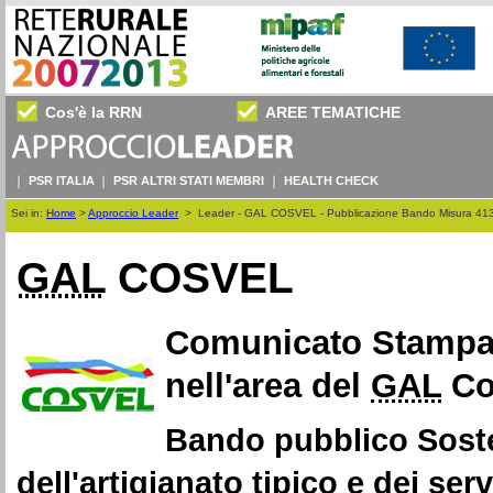
Cos'è la RRN
AREE TEMATICHE
PSR ITALIA
PSR ALTRI STATI MEMBRI
HEALTH CHECK
Sei in:
Home
>
Approccio Leader
>
Leader - GAL COSVEL - Pubblicazione Bando Misura 41
GAL
COSVEL
Comunicato Stampa:
nell'area del
GAL
Cos
Bando pubblico Sosteg
dell'artigianato tipico e dei ser