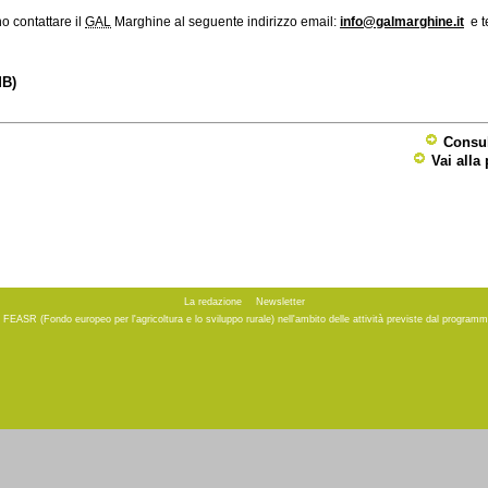
no contattare il
GAL
Marghine al seguente indirizzo email:
info@galmarghine.it
e t
MB)
Consul
Vai alla
La redazione
Newsletter
to FEASR (Fondo europeo per l'agricoltura e lo sviluppo rurale) nell'ambito delle attività previste dal progr