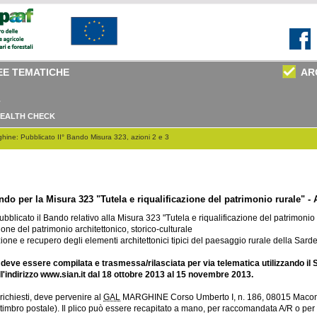
EE TEMATICHE
AR
EALTH CHECK
hine: Pubblicato II° Bando Misura 323, azioni 2 e 3
ndo per la Misura 323 "Tutela e riqualificazione del patrimonio rurale" - 
blicato il Bando relativo alla Misura 323 "Tutela e riqualificazione del patrimonio r
one del patrimonio architettonico, storico-culturale
one e recupero degli elementi architettonici tipici del paesaggio rurale della Sard
deve essere compilata e trasmessa/rilasciata per via telematica utilizzando il
all'indirizzo www.sian.it dal 18 ottobre 2013 al 15 novembre 2013.
ichiesti, deve pervenire al
GAL
MARGHINE Corso Umberto I, n. 186, 08015 Macome
il timbro postale). Il plico può essere recapitato a mano, per raccomandata A/R o per