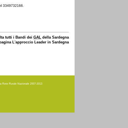
el 3349732166.
ta tutti i Bandi dei
GAL
della Sardegna
 pagina L'approccio Leader in Sardegna
amma Rete Rurale Nazionale 2007-2013