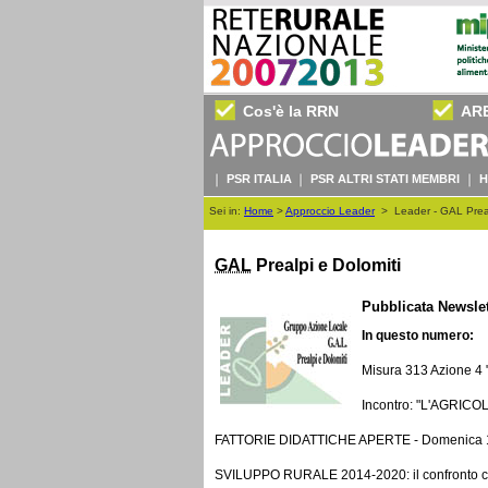
Cos'è la RRN
AR
PSR ITALIA
PSR ALTRI STATI MEMBRI
H
Sei in:
Home
>
Approccio Leader
>
Leader - GAL Preal
GAL
Prealpi e Dolomiti
Pubblicata
Newslet
In questo numero:
Misura 313 Azione 4 "
Incontro: "L'AGRIC
FATTORIE DIDATTICHE APERTE - Domenica 1
SVILUPPO RURALE 2014-2020: il confronto co