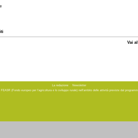
le
ti
Vai a
La redazione
Newsletter
to FEASR (Fondo europeo per l'agricoltura e lo sviluppo rurale) nell'ambito delle attività previste dal progr