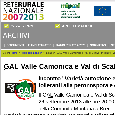
Cos'è la RRN
AREE TEMATICHE
DOCUMENTI
BANDI 2007-2013
BANDI PSR 2014-2020
NORMATIVA
NE
Sei in:
Home
>
Approccio Leader
>
Leader - GAL Valle Camonica e Val di Scalve: Incontro "Vari
GAL
Valle Camonica e Val di Sca
Incontro "Varietà autoctone e
tolleranti alla peronospora e 
Il
GAL
Valle Camonica e Val di S
26 settembre 2013 alle ore 20.00 
della Comunità Montana a Breno, 