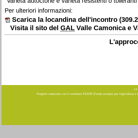
"Varietà autoctone e varietà resistenti o tollerant
Per ulteriori informazioni:
Scarica la locandina dell'incontro
(309.
Visita il sito del
GAL
Valle Camonica e Va
L'approc
La 
Progetto realizzato con il contributo FEASR (Fondo europeo per l'agricoltura e 