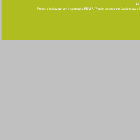
La 
Progetto realizzato con il contributo FEASR (Fondo europeo per l'agricoltura e 