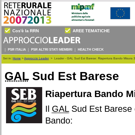
Cos'è la RRN
AREE TEMATICHE
PSR ITALIA
PSR ALTRI STATI MEMBRI
HEALTH CHECK
Sei in:
Home
>
Approccio Leader
>
Leader - GAL Sud Est Barese: Riapertura Bando Misura 
GAL
Sud Est Barese
Riapertura Bando Mi
Il
GAL
Sud Est Barese c
Bando: