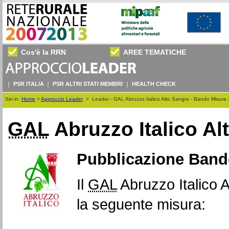
Cos'è la RRN
AREE TEMATICHE
PSR ITALIA
PSR ALTRI STATI MEMBRI
HEALTH CHECK
Sei in:
Home
>
Approccio Leader
>
Leader - GAL Abruzzo Italico Alto Sangro - Bando Misura
GAL
Abruzzo Italico Al
Pubblicazione Band
Il
GAL
Abruzzo Italico 
la seguente misura: