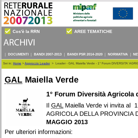
Cos'è la RRN
AREE TEMATICHE
DOCUMENTI
BANDI 2007-2013
BANDI PSR 2014-2020
NORMATIVA
NE
Sei in:
Home
>
Approccio Leader
>
Leader - GAL Maiella Verde - 1° Forum DIVERSITA' AG
GAL
Maiella Verde
1° Forum Diversità Agricola d
Il
GAL
Maiella Verde vi invita a
AGRICOLA DELLA PROVINCIA DI
MAGGIO 2013
Per ulteriori informazioni: