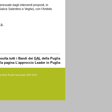
ressate dagli interventi proposti, in
alice Salentino e Veglie), con l'Ambito
13.
sulta tutti i Bandi dei
GAL
della Puglia
lla pagina L'approccio Leader in Puglia
amma Rete Rurale Nazionale 2007-2013