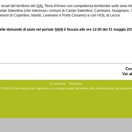
locali del territorio del
GAL
Terra d'Arneo con competenza territoriale sulle aree inte
 Campi Salentina (che interessa i comuni di Campi Salentina, Carmiano, Guagnano, S
 comuni di Copertino, Nardò, Leverano e Porto Cesareo) e con l'ASL di Lecce.
delle domande di aiuto nel portale
SIAN
è fissata alle ore 12.00 del 31 maggio 20
Con
Vai a
La redazione
Newsletter
to FEASR (Fondo europeo per l'agricoltura e lo sviluppo rurale) nell'ambito delle attività previste dal progr