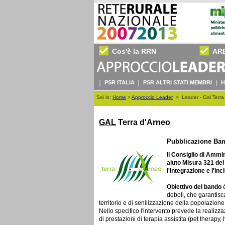
Cos'è la RRN
AR
PSR ITALIA
PSR ALTRI STATI MEMBRI
H
Sei in:
Home
>
Approccio Leader
>
Leader - Gal Terr
GAL
Terra d'Arneo
Pubblicazione Ban
Il Consiglio di Ammi
aiuto Misura 321 de
l'integrazione e l'in
Obiettivo del bando
è
deboli, che garantisc
territorio e di senilizzazione della popolazione
Nello specifico l'intervento prevede la realizzazi
di prestazioni di terapia assistita (pet therapy, 