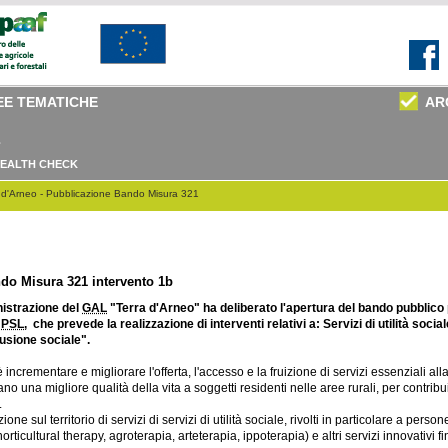
EE TEMATICHE
AR
EALTH CHECK
a d'Arneo - Pubblicazione Bando Misura 321
do Misura 321 intervento 1b
nistrazione del
GAL
"Terra d'Arneo" ha deliberato l'apertura del bando pubblico
l
PSL
, che prevede la realizzazione di interventi relativi a: Servizi di utilità socia
clusione sociale".
 incrementare e migliorare l'offerta, l'accesso e la fruizione di servizi essenziali al
ano una migliore qualità della vita a soggetti residenti nelle aree rurali, per contr
.
one sul territorio di servizi di servizi di utilità sociale, rivolti in particolare a pers
horticultural therapy, agroterapia, arteterapia, ippoterapia) e altri servizi innovativi fi