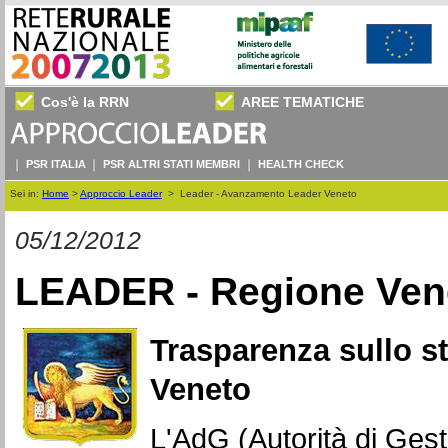
Cos'è la RRN
AREE TEMATICHE
PSR ITALIA
PSR ALTRI STATI MEMBRI
HEALTH CHECK
Sei in:
Home
>
Approccio Leader
>
Leader - Avanzamento Leader Veneto
05/12/2012
LEADER - Regione Ven
Trasparenza sullo s
Veneto
L'AdG (Autorità di Ges