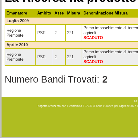
Emanatore
Ambito
Asse
Misura
Denominazione Misura
luglio 2009
Primo imboschimento di terren
Regione
PSR
2
221
agricoli
Piemonte
SCADUTO
aprile 2010
Primo imboschimento di terren
Regione
PSR
2
221
agricoli
Piemonte
SCADUTO
Numero Bandi Trovati:
2
La 
Progetto realizzato con il contributo FEASR (Fondo europeo per l'agricoltura e 