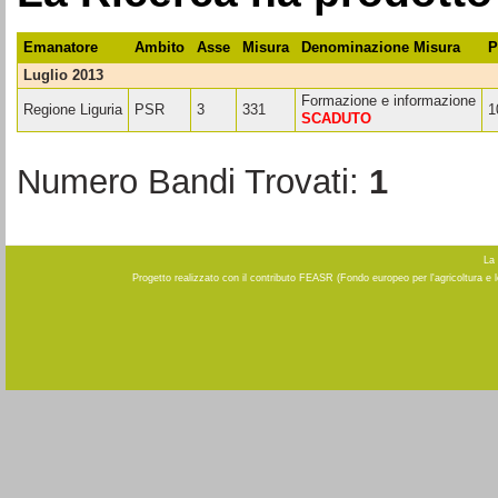
Emanatore
Ambito
Asse
Misura
Denominazione Misura
P
luglio 2013
Formazione e informazione
Regione Liguria
PSR
3
331
1
SCADUTO
Numero Bandi Trovati:
1
La 
Progetto realizzato con il contributo FEASR (Fondo europeo per l'agricoltura e 