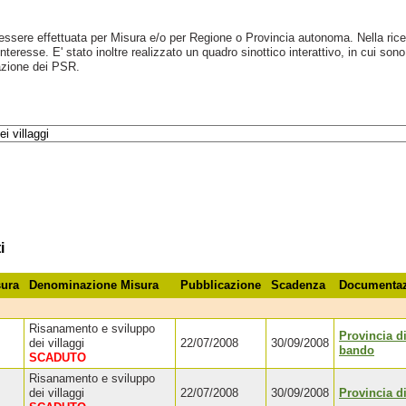
ssere effettuata per Misura e/o per Regione o Provincia autonoma. Nella ricer
eresse. E' stato inoltre realizzato un quadro sinottico interattivo, in cui sono ri
uazione dei PSR.
i
ura
Denominazione Misura
Pubblicazione
Scadenza
Documentaz
Risanamento e sviluppo
Provincia d
dei villaggi
22/07/2008
30/09/2008
bando
SCADUTO
Risanamento e sviluppo
dei villaggi
22/07/2008
30/09/2008
Provincia d