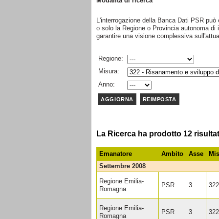
Modalità di ricerca
L'interrogazione della Banca Dati PSR può e
o solo la Regione o Provincia autonoma di int
garantire una visione complessiva sull'att
Regione:
Misura:
Anno:
La Ricerca ha prodotto 12 risultat
Emanatore
Ambito
Asse
Mis
settembre 2008
Regione Emilia-
PSR
3
322
Romagna
Regione Emilia-
PSR
3
322
Romagna