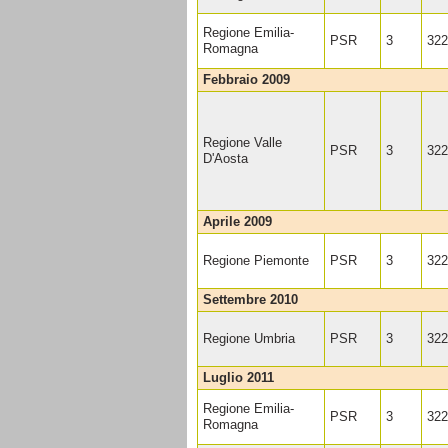
Regione Emilia-
PSR
3
322
Romagna
febbraio 2009
Regione Valle
PSR
3
322
D'Aosta
aprile 2009
Regione Piemonte
PSR
3
322
settembre 2010
Regione Umbria
PSR
3
322
luglio 2011
Regione Emilia-
PSR
3
322
Romagna