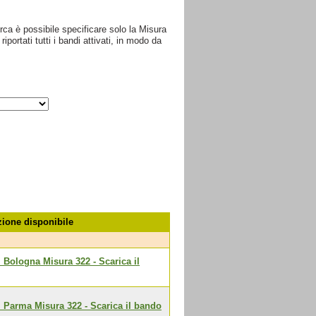
ca è possibile specificare solo la Misura
portati tutti i bandi attivati, in modo da
ione disponibile
i Bologna Misura 322 - Scarica il
i Parma Misura 322 - Scarica il bando