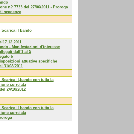
bando
one n? 7733 del 27/06/2011 - Proroga
 di scadenza
- Scarica il bando
l17.12.2011
ando - Manifestazioni d'interesse
llegati dall'1 al 5
legato 6
isposizioni attuative specifiche
l 31/08/2011
 Scarica il,bando con tutta la
one correlata
del 24/10/2012
 Scarica il bando con tutta la
one correlata
proroga