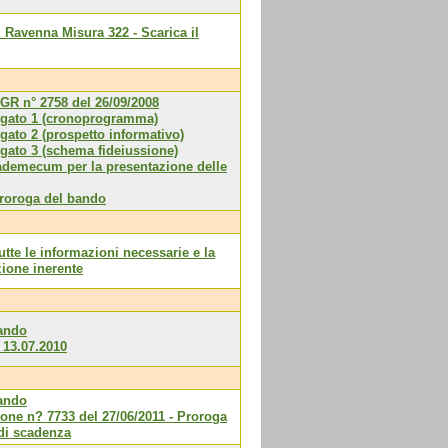
i Ravenna Misura 322 - Scarica il
DGR n° 2758 del 26/09/2008
egato 1 (cronoprogramma)
gato 2 (prospetto informativo)
egato 3 (schema fideiussione)
vademecum per la presentazione delle
proroga del bando
utte le informazioni necessarie e la
ione inerente
bando
 13.07.2010
bando
one n? 7733 del 27/06/2011 - Proroga
 di scadenza