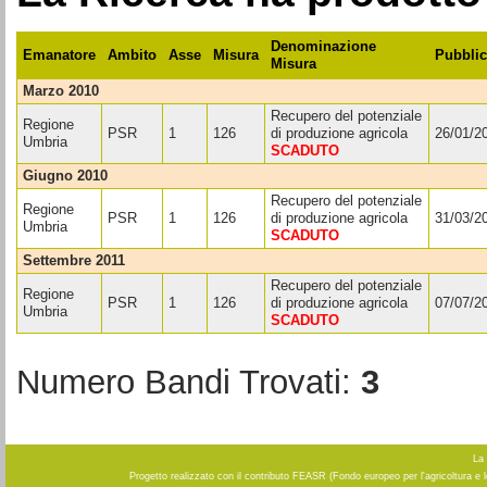
Denominazione
Emanatore
Ambito
Asse
Misura
Pubblic
Misura
marzo 2010
Recupero del potenziale
Regione
PSR
1
126
di produzione agricola
26/01/2
Umbria
SCADUTO
giugno 2010
Recupero del potenziale
Regione
PSR
1
126
di produzione agricola
31/03/2
Umbria
SCADUTO
settembre 2011
Recupero del potenziale
Regione
PSR
1
126
di produzione agricola
07/07/2
Umbria
SCADUTO
Numero Bandi Trovati:
3
La 
Progetto realizzato con il contributo FEASR (Fondo europeo per l'agricoltura e 