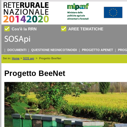
Cos'è la RRN
AREE TEMATICHE
DOCUMENTI
QUESTIONE NEONICOTINOIDI
PROGETTO APENET
PROG
Sei in:
Home
>
SOS api
>
Progetto BeeNet
Progetto BeeNet